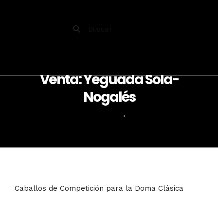
Selección de Caballos en
Venta: Yeguada Sola-
Nogalés
10 DE ABRIL DE 2023
•
0 COMMENT
Caballos de Competición para la Doma Clásica